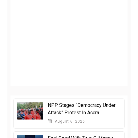
NPP Stages “Democracy Under
Attack” Protest In Accra
August 6, 2026