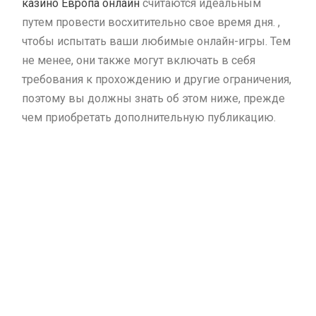
казино Европа онлайн
считаются идеальным
путем провести восхитительно свое время дня. ,
чтобы испытать ваши любимые онлайн-игры.
Тем
не менее, они также могут включать в себя
требования к прохождению и другие ограничения,
поэтому вы должны знать об этом ниже, прежде
чем приобретать дополнительную публикацию.