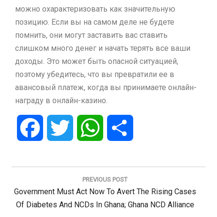
можно охарактеризовать как значительную
позицию. Если вы на самом деле не будете
помнить, они могут заставить вас ставить
слишком много денег и начать терять все ваши
доходы. Это может быть опасной ситуацией,
поэтому убедитесь, что вы превратили ее в
авансовый платеж, когда вы принимаете онлайн-
награду в онлайн-казино.
Facebook
Twitter
WhatsApp
Share
Post
navigation
PREVIOUS POST
Previous
Government Must Act Now To Avert The Rising Cases
Post:
Of Diabetes And NCDs In Ghana; Ghana NCD Alliance